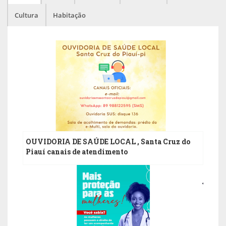
Cultura
Habitação
1
SET
OUVIDORIA DE SAÚDE LOCAL , Santa Cruz do
Piauí canais de atendimento
0
ABR