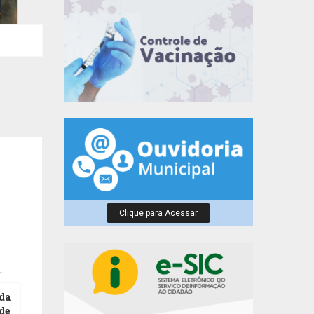
07
JUL
Clique para Acessar
da
de