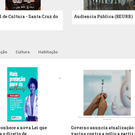
l de Cultura - Santa Cruz do
Audiencia Pública (REURB)
ação
Cultura
Habitação
03
ABR
onhece a nova Lei que
Governo anuncia atualização 
 o direito de
vacina contra a pólio a partir 