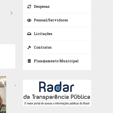
Despesas
Pessoal/Servidores
Licitações
Contratos
SHOW COM TARCÍSIO DO ACORDEON AT
MOVIMENTA A CIDADE E AQUECE A 
Planejamento Municipal
16
OUT