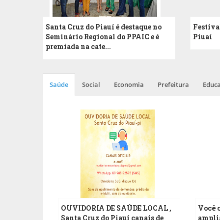
Santa Cruz do Piauí é destaque no
Festiva
Seminário Regional do PPAIC e é
Piuaí
premiada na cate...
Saúde
Social
Economia
Prefeitura
Educ
12
SET
OUVIDORIA DE SAÚDE LOCAL ,
Você c
Santa Cruz do Piauí canais de
amplia