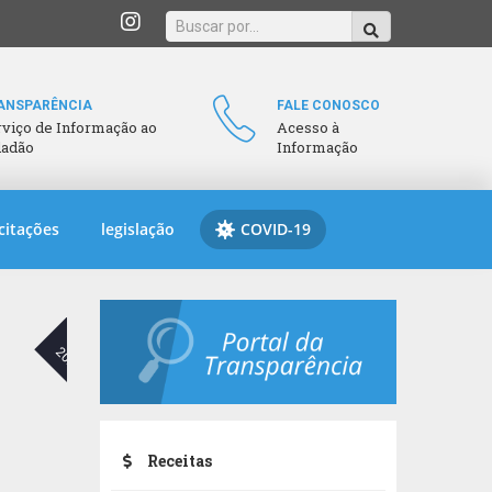
ANSPARÊNCIA
FALE CONOSCO
rviço de Informação ao
Acesso à
dadão
Informação
citações
legislação
COVID-19
03
ABR
2024
Receitas