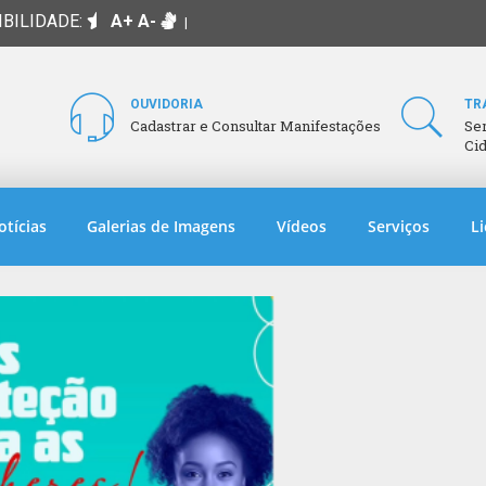
IBILIDADE:
A+
A-
|
OUVIDORIA
TR
Cadastrar e Consultar Manifestações
Se
Ci
otícias
Galerias de Imagens
Vídeos
Serviços
Li