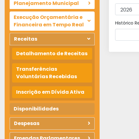
Planejamento Municipal
Execução Orçamentária e
Histórico R
Financeira em Tempo Real
Receitas
Detalhamento de Receitas
Transferências
Voluntárias Recebidas
Inscrição em Dívida Ativa
Disponibilidades
Despesas
Emendas Parlamentares