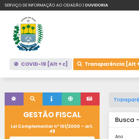
SERVIÇO DE INFORMAÇÃO AO CIDADÃO |
OUVIDORIA
COVID-19 [Alt + c]
Transparência [Alt +
Transparê
GESTÃO FISCAL
Busca -
Lei Complementar nº 101/2000 – art.
48
Ano