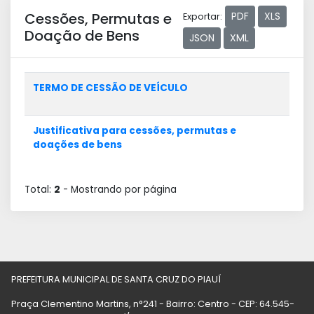
Cessões, Permutas e
PDF
XLS
Exportar:
Doação de Bens
JSON
XML
TERMO DE CESSÃO DE VEÍCULO
Justificativa para cessões, permutas e
doações de bens
Total:
2
- Mostrando
por página
PREFEITURA MUNICIPAL DE SANTA CRUZ DO PIAUÍ
Praça Clementino Martins, n°241 - Bairro: Centro - CEP: 64.545-