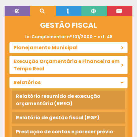
GESTÃO FISCAL
Lei Complementar nº 101/2000 – art. 48
Planejamento Municipal
Execução Orçamentária e Financeira em
Tempo Real
Relatórios
Relatório resumido de execução
orçamentária (RREO)
Relatório de gestão fiscal (RGF)
Prestação de contas e parecer prévio