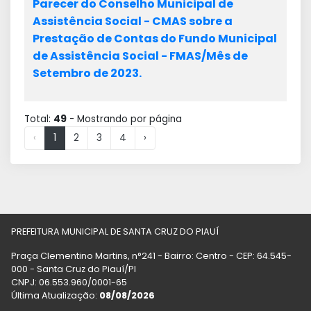
Parecer do Conselho Municipal de
Assistência Social - CMAS sobre a
Prestação de Contas do Fundo Municipal
de Assistência Social - FMAS/Mês de
Setembro de 2023.
Total:
49
- Mostrando
por página
‹
1
2
3
4
›
PREFEITURA MUNICIPAL DE SANTA CRUZ DO PIAUÍ
Praça Clementino Martins, n°241 - Bairro: Centro - CEP: 64.545-
000 - Santa Cruz do Piauí/PI
CNPJ: 06.553.960/0001-65
Última Atualização:
08/08/2026