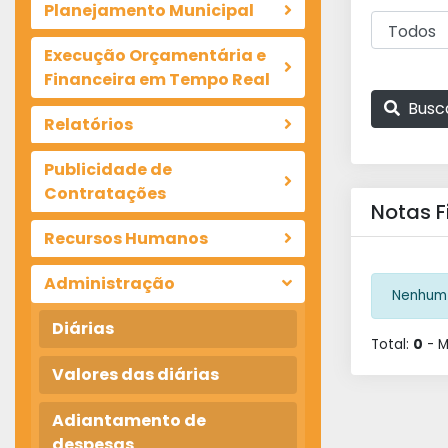
Planejamento Municipal
Execução Orçamentária e
Financeira em Tempo Real
Busc
Relatórios
Publicidade de
Contratações
Notas F
Recursos Humanos
Administração
Nenhum 
Diárias
Total:
0
- 
Valores das diárias
Adiantamento de
despesas