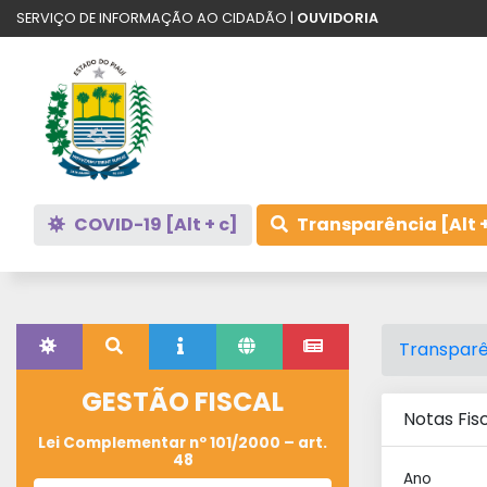
SERVIÇO DE INFORMAÇÃO AO CIDADÃO |
OUVIDORIA
COVID-19 [Alt + c]
Transparência [Alt +
Transparê
GESTÃO FISCAL
Notas Fis
Lei Complementar nº 101/2000 – art.
48
Ano