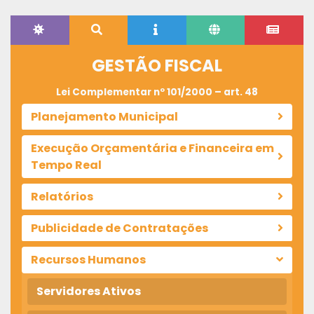
GESTÃO FISCAL
Lei Complementar nº 101/2000 – art. 48
Planejamento Municipal
Execução Orçamentária e Financeira em
Tempo Real
Relatórios
Publicidade de Contratações
Recursos Humanos
Servidores Ativos