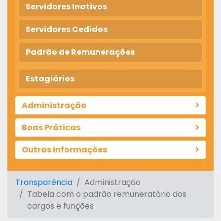
Servidores Inativos
Servidores Cedidos
Padrão de Remunerações
Estagiários
Administração
Boas Práticas
Outras informações
Transparência
Administração
Tabela com o padrão remuneratório dos
cargos e funções