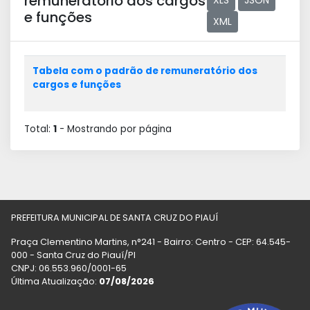
remuneratório dos cargos
XLS
JSON
e funções
XML
Tabela com o padrão de remuneratório dos
cargos e funções
Total:
1
- Mostrando
por página
PREFEITURA MUNICIPAL DE SANTA CRUZ DO PIAUÍ
Praça Clementino Martins, n°241 - Bairro: Centro - CEP: 64.545-
000 - Santa Cruz do Piauí/PI
CNPJ: 06.553.960/0001-65
Última Atualização:
07/08/2026