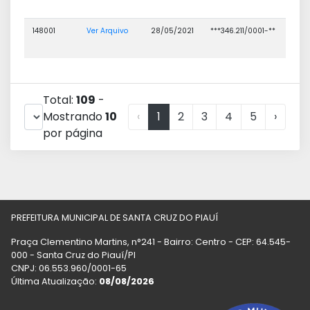
FMS
148001
Ver Arquivo
28/05/2021
***346.211/0001-**
FOL
PAG
FMS
Total:
109
-
Mostrando
10
‹
1
2
3
4
5
›
por página
PREFEITURA MUNICIPAL DE SANTA CRUZ DO PIAUÍ
Praça Clementino Martins, n°241 - Bairro: Centro - CEP: 64.545-
000 - Santa Cruz do Piauí/PI
CNPJ: 06.553.960/0001-65
Última Atualização:
08/08/2026