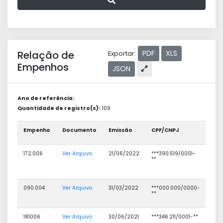
Relação de
PDF
XLS
Exportar:
Empenhos
JSON
Ano de referência:
Quantidade de registro(s):
109
Empenho
Documento
Emissão
CPF/CNPJ
No
cre
172.006
Ver Arquivo
21/06/2022
***390.519/0001-
MED
**
MAT
MED
LTD
090.004
Ver Arquivo
31/03/2022
***000.000/0000-
FOL
**
PAG
FMS
181006
Ver Arquivo
30/06/2021
***346.211/0001-**
FOL
PAG