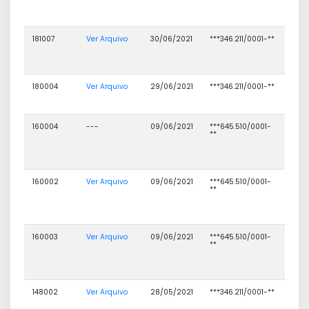
CON
FMS
181007
Ver Arquivo
30/06/2021
***346.211/0001-**
FOL
PAG
CON
FMS
180004
Ver Arquivo
29/06/2021
***346.211/0001-**
FOL
PAG
FMS
160004
---
09/06/2021
***645.510/0001-
DIS
**
DE
MED
SAÚ
LTD
160002
Ver Arquivo
09/06/2021
***645.510/0001-
DIS
**
DE
MED
SAÚ
LTD
160003
Ver Arquivo
09/06/2021
***645.510/0001-
DIS
**
DE
MED
SAÚ
LTD
148002
Ver Arquivo
28/05/2021
***346.211/0001-**
FOL
PAG
CON