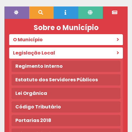
Sobre o Município
O Município
Legislação Local
Regimento Interno
Estatuto dos Servidores Públicos
Lei Orgânica
Código Tributário
Portarias 2018